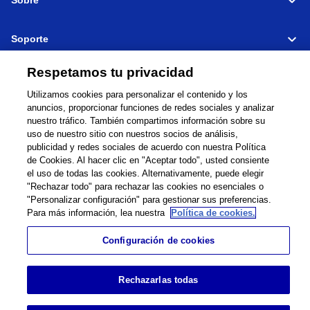
Sobre
Soporte
Connectar
Compartir
Respetamos tu privacidad
Utilizamos cookies para personalizar el contenido y los
anuncios, proporcionar funciones de redes sociales y analizar
nuestro tráfico. También compartimos información sobre su
uso de nuestro sitio con nuestros socios de análisis,
Global Network
Términos de Uso
publicidad y redes sociales de acuerdo con nuestra Política
Política de Privacidad
Cookie Policy
de Cookies. Al hacer clic en "Aceptar todo", usted consiente
el uso de todas las cookies. Alternativamente, puede elegir
Contacto
Mapa del sitio
"Rechazar todo" para rechazar las cookies no esenciales o
Información legal
"Personalizar configuración" para gestionar sus preferencias.
Para más información, lea nuestra
Política de cookies.
©
1995 -
2026
Brother Internationale Industriemaschinen GmbH All Rights
Reserved.
Configuración de cookies
Rechazarlas todas