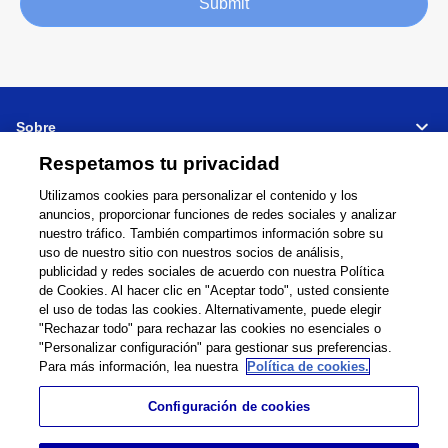
Submit
Sobre
Respetamos tu privacidad
Soporte
Utilizamos cookies para personalizar el contenido y los
anuncios, proporcionar funciones de redes sociales y analizar
Connectar
Compartir
nuestro tráfico. También compartimos información sobre su
uso de nuestro sitio con nuestros socios de análisis,
publicidad y redes sociales de acuerdo con nuestra Política
de Cookies. Al hacer clic en "Aceptar todo", usted consiente
el uso de todas las cookies. Alternativamente, puede elegir
Global Network
Términos de Uso
"Rechazar todo" para rechazar las cookies no esenciales o
"Personalizar configuración" para gestionar sus preferencias.
Política de Privacidad
Cookie Policy
Para más información, lea nuestra
Política de cookies.
Contacto
Mapa del sitio
Información legal
Configuración de cookies
©
1995 -
2026
Brother Internationale Industriemaschinen GmbH All Rights