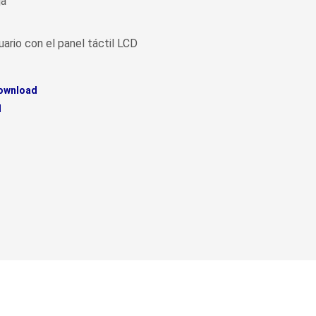
ja
ario con el panel táctil LCD
Download
d