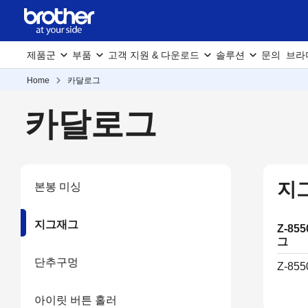
제품군
부품
고객 지원 & 다운로드
솔루션
문의
브라
Home
카달로그
카달로그
지
본봉 미싱
지그재그
Z-85
그
단추구멍
Z-855
아이릿 버튼 홀러