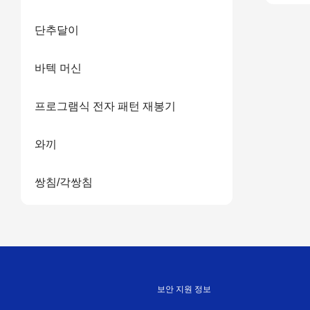
단추달이
바텍 머신
프로그램식 전자 패턴 재봉기
와끼
쌍침/각쌍침
보안 지원 정보