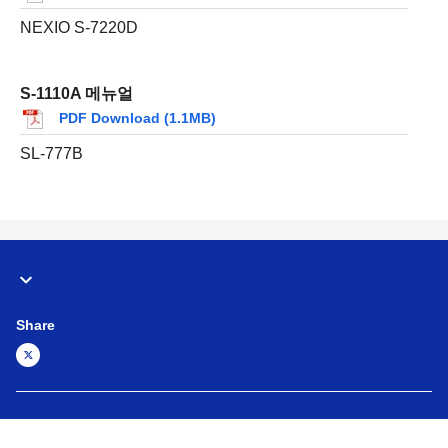
NEXIO S-7220D
S-1110A 메뉴얼
PDF Download (1.1MB)
SL-777B
Share
Global Network
이용 약관