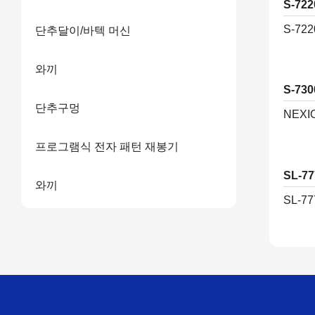
S-72
S-72
단추달이/바텍 머신
와끼
S-73
단추구멍
NEXIO
프로그램식 전자 패턴 재봉기
SL-7
와끼
SL-77