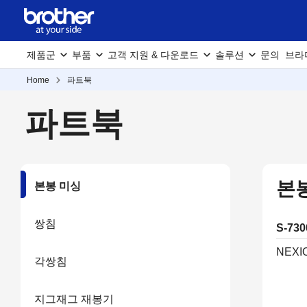
제품군
부품
고객 지원 & 다운로드
솔루션
문의
브라
Home
파트북
파트북
본
본봉 미싱
쌍침
S-73
NEXIO
각쌍침
지그재그 재봉기