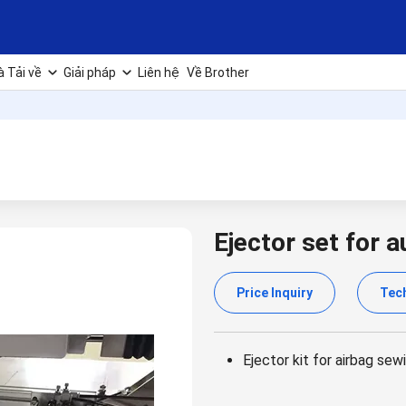
à Tải về
Giải pháp
Liên hệ
Về Brother
Ejector set for 
Price Inquiry
Tech
Ejector kit for airbag sewi