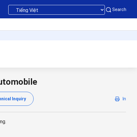
Search
automobile
nical Inquiry
In
ng.