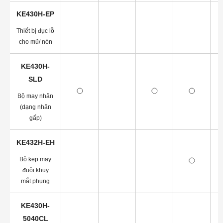
KE430H-EP
Thiết bị đục lỗ
cho mũ/ nón
KE430H-
SLD
Bộ may nhãn
(dạng nhãn
gấp)
KE432H-EH
Bộ kẹp may
đuôi khuy
mắt phụng
KE430H-
5040CL