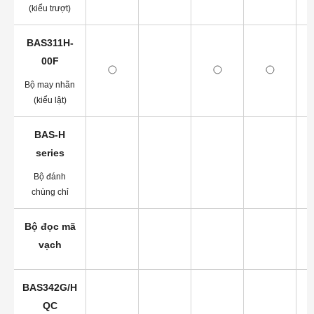
(kiểu trượt)
BAS311H-
00F
Bộ may nhãn
(kiểu lật)
BAS-H
series
Bộ đánh
chùng chỉ
Bộ đọc mã
vạch
BAS342G/H
QC