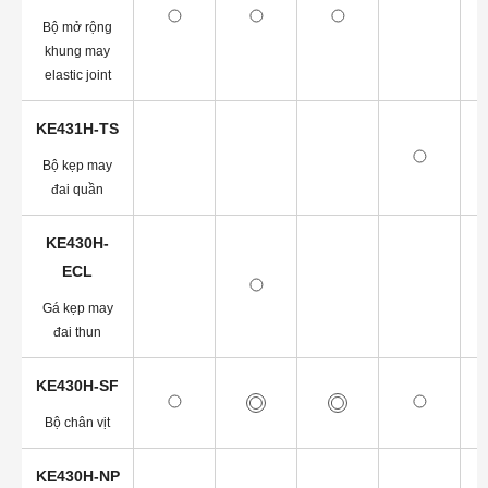
Bộ mở rộng
khung may
elastic joint
KE431H-TS
Bộ kẹp may
đai quần
KE430H-
ECL
Gá kẹp may
đai thun
KE430H-SF
Bộ chân vịt
KE430H-NP