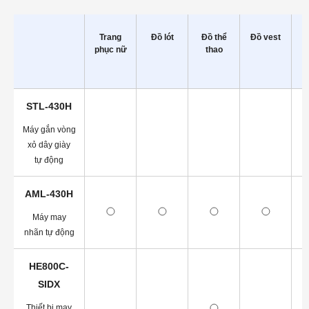
Trang
Đồ lót
Đồ thể
Đồ vest
phục nữ
thao
STL-430H
Máy gắn vòng
xỏ dây giày
tự động
AML-430H
Máy may
nhãn tự động
HE800C-
SIDX
Thiết bị may