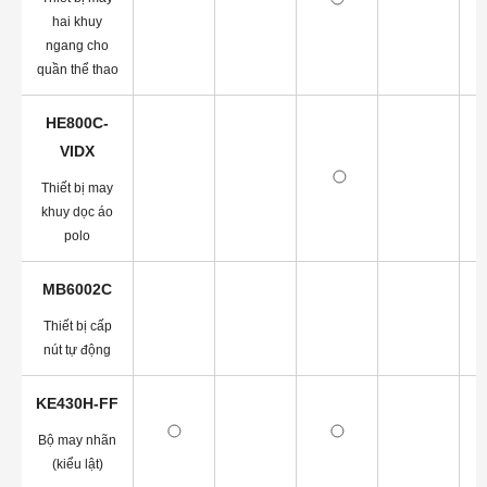
hai khuy
ngang cho
quần thể thao
HE800C-
VIDX
Thiết bị may
khuy dọc áo
polo
MB6002C
Thiết bị cấp
nút tự động
KE430H-FF
Bộ may nhãn
(kiểu lật)