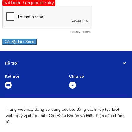
Hỗ trợ
Kết nối
Chia sẻ
Global Network
Các điều khoản và điều kiện
Trang web này đang sử dụng cookie. Bằng cách tiếp tục lướt
Chính sách bảo mật
web, quý vị chấp nhận Các Điều Khoản và Điều Kiện của chúng
Sơ đồ trang web
Liên hệ
tôi.