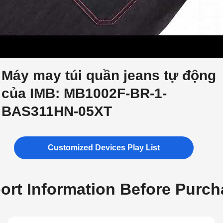
Máy may túi quần jeans tự động
của IMB: MB1002F-BR-1-
BAS311HN-05XT
Customized Devices Play List
ort Information Before Purch