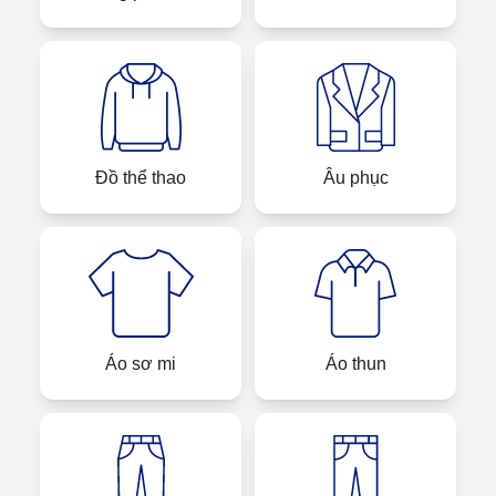
Đồ thể thao
Âu phục
Áo sơ mi
Áo thun