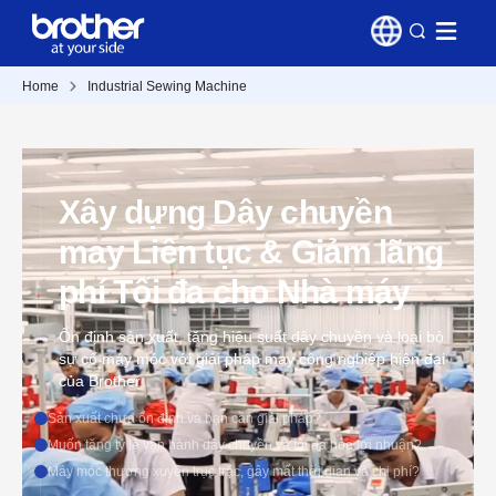
Home
Industrial Sewing Machine
Xây dựng Dây chuyền
may Liên tục & Giảm lãng
phí Tối đa cho Nhà máy
Ổn định sản xuất, tăng hiệu suất dây chuyền và loại bỏ
sự cố máy móc với giải pháp may công nghiệp hiện đại
của Brother
Sản xuất chưa ổn định và bạn cần giải pháp?
Muốn tăng tỷ lệ vận hành dây chuyền và tối đa hóa lợi nhuận?
Máy móc thường xuyên trục trặc, gây mất thời gian và chi phí?