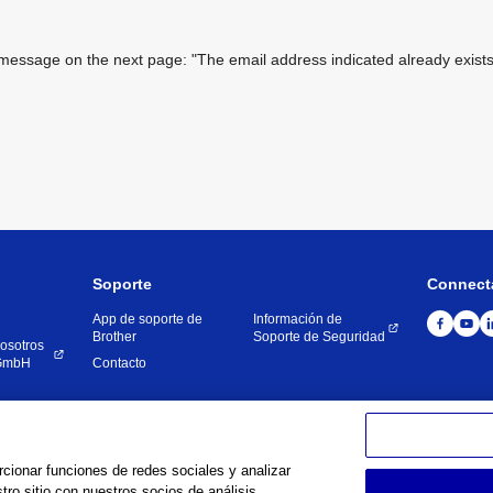
ing message on the next page: "The email address indicated already exi
Soporte
Connect
App de soporte de
Información de
Brother
Soporte de Seguridad
nosotros
 GmbH
Contacto
Uso
Política de Privacidad
Cookie Policy
Contacto
M
rcionar funciones de redes sociales y analizar
ro sitio con nuestros socios de análisis,