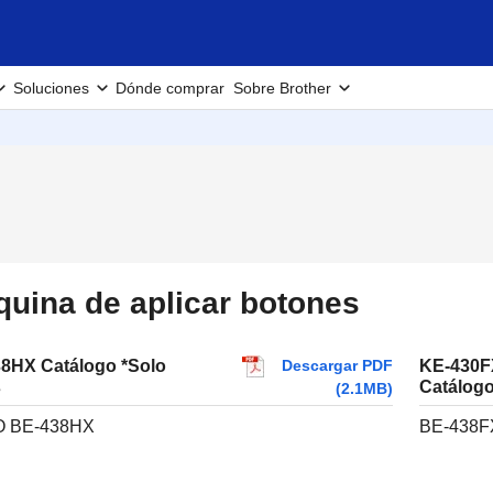
Soluciones
Dónde comprar
Sobre Brother
uina de aplicar botones
Descargar PDF
8HX Catálogo *Solo
KE-430FX
s
Catálogo
(2.1MB)
O BE-438HX
BE-438FX