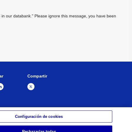
sts in our databank." Please ignore this message, you have been
ar
Compartir
Configuración de cookies
apa del sitio
Información legal
Rechazarlas todas