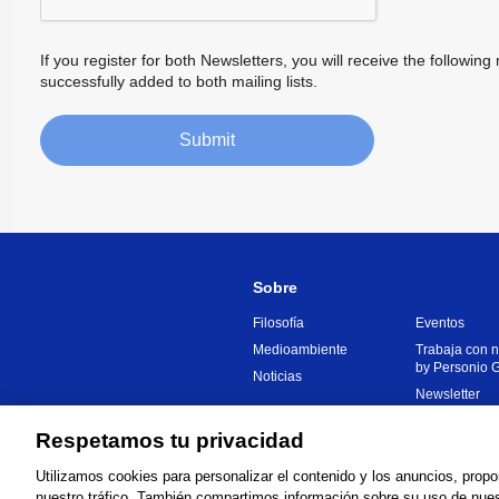
If you register for both Newsletters, you will receive the follow
successfully added to both mailing lists.
Submit
Sobre
Filosofía
Eventos
Medioambiente
Trabaja con 
by Personio
Noticias
Newsletter
Respetamos tu privacidad
Global Network
Términos de 
Utilizamos cookies para personalizar el contenido y los anuncios, propo
nuestro tráfico. También compartimos información sobre su uso de nuest