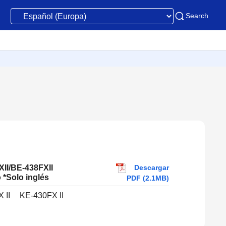
Search
Descargar
II/BE-438FXII
 *Solo inglés
PDF (2.1MB)
 II
KE-430FX II