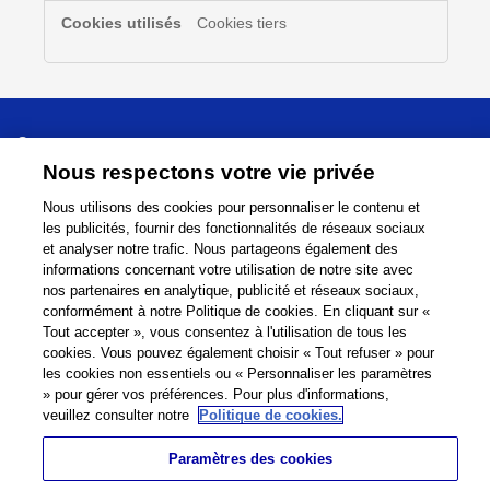
Cookies tiers
Sur
Nous respectons votre vie privée
Support
Nous utilisons des cookies pour personnaliser le contenu et
les publicités, fournir des fonctionnalités de réseaux sociaux
et analyser notre trafic. Nous partageons également des
Relier
Partager
informations concernant votre utilisation de notre site avec
nos partenaires en analytique, publicité et réseaux sociaux,
conformément à notre Politique de cookies. En cliquant sur «
Tout accepter », vous consentez à l'utilisation de tous les
cookies. Vous pouvez également choisir « Tout refuser » pour
Global Network
Conditions d'utilisation
les cookies non essentiels ou « Personnaliser les paramètres
Politique de confidentialité
Cookie Policy
» pour gérer vos préférences. Pour plus d'informations,
veuillez consulter notre
Politique de cookies.
Contact
Plan du site
Impressum
Paramètres des cookies
©
1995 -
2026
Brother Internationale Industriemaschinen GmbH All Rights