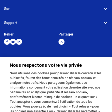
Sur
Support
Relier
Partager
Global Network
Conditions d'utilisation
Nous respectons votre vie privée
Politique de confidentialité
Cookie Policy
Contact
Plan du site
Nous utilisons des cookies pour personnaliser le contenu et les
publicités, fournir des fonctionnalités de réseaux sociaux et
Impressum
analyser notre trafic. Nous partageons également des
informations concernant votre utilisation de notre site avec nos
©
1995 -
2026
Brother Internationale Industriemaschinen GmbH All Rights
partenaires en analytique, publicité et réseaux sociaux,
Reserved.
conformément à notre Politique de cookies. En cliquant sur «
Tout accepter », vous consentez à l'utilisation de tous les
cookies. Vous pouvez également choisir « Tout refuser » pour
les cookies non essentiels ou « Personnaliser les paramètres »