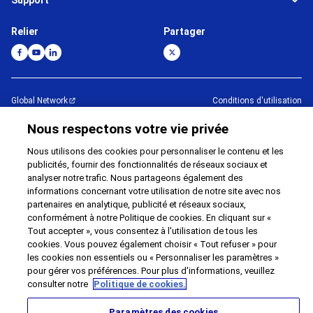
Relier
Partager
Global Network
Conditions d'utilisation
Politique de confidentialité
Cookie Policy
Nous respectons votre vie privée
Contact
Plan du site
Nous utilisons des cookies pour personnaliser le contenu et les
Impressum
publicités, fournir des fonctionnalités de réseaux sociaux et
analyser notre trafic. Nous partageons également des
©
1995 -
2026
Brother Internationale Industriemaschinen GmbH All Rights
informations concernant votre utilisation de notre site avec nos
Reserved.
partenaires en analytique, publicité et réseaux sociaux,
conformément à notre Politique de cookies. En cliquant sur «
Tout accepter », vous consentez à l'utilisation de tous les
cookies. Vous pouvez également choisir « Tout refuser » pour
les cookies non essentiels ou « Personnaliser les paramètres »
pour gérer vos préférences. Pour plus d'informations, veuillez
consulter notre
Politique de cookies.
Paramètres des cookies