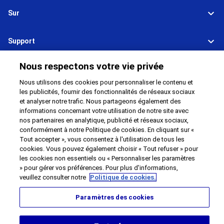
Sur
Support
Relier
Partager
Nous respectons votre vie privée
Nous utilisons des cookies pour personnaliser le contenu et
les publicités, fournir des fonctionnalités de réseaux sociaux
et analyser notre trafic. Nous partageons également des
informations concernant votre utilisation de notre site avec
Global Network
Conditions d'utilisation
nos partenaires en analytique, publicité et réseaux sociaux,
Politique de confidentialité
Cookie Policy
conformément à notre Politique de cookies. En cliquant sur «
Tout accepter », vous consentez à l'utilisation de tous les
Contact
Plan du site
cookies. Vous pouvez également choisir « Tout refuser » pour
Impressum
les cookies non essentiels ou « Personnaliser les paramètres
» pour gérer vos préférences. Pour plus d'informations,
©
1995 -
2026
Brother Internationale Industriemaschinen GmbH All Rights
veuillez consulter notre
Politique de cookies.
Reserved.
Paramètres des cookies