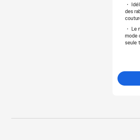
・ Idél
des ra
coutur
・ Le m
mode c
seule 