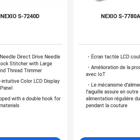
NEXIO S-7240D
NEXIO S-7780
 Needle Direct Drive Needle
・Écran tactile LCD coule
ock Stitcher with Large
・Amélioration de la pro
nd Thread Trimmer
avec IoT
intuitive Color LCD Display
・Le mécanisme d'alimen
Panel
l'aiguille assure en outre
ped with a double hook for
alimentation régulière d
materials
pendant la couture