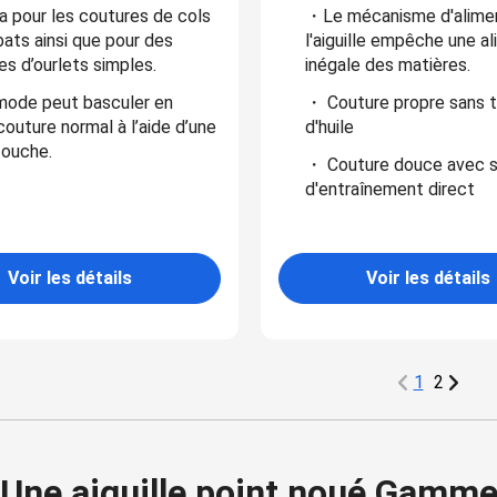
a pour les coutures de cols
・Le mécanisme d'alimen
bats ainsi que pour des
l'aiguille empêche une a
es d’ourlets simples.
inégale des matières.
ode peut basculer en
・ Couture propre sans 
outure normal à l’aide d’une
d'huile
touche.
・ Couture douce avec 
d'entraînement direct
Voir les détails
Voir les détails
1
2
Une aiguille point noué Gamm