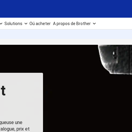
Solutions
Oú acheter
A propos de Brother
t
iqueuse une
alogue, prix et