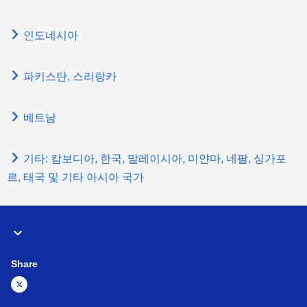
인도네시아
파키스탄, 스리랑카
베트남
기타: 캄보디아, 한국, 말레이시아, 미얀마, 네팔, 싱가포
르, 태국 및 기타 아시아 국가
Share