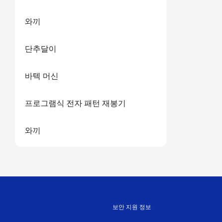
와끼
단추달이
바텍 머신
프로그램식 전자 패턴 재봉기
와끼
보안 지원 정보