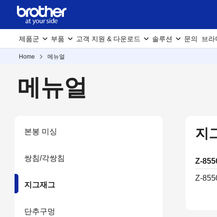
제품군
부품
고객 지원 & 다운로드
솔루션
문의
브라
Home
메뉴얼
메뉴얼
지
본봉 미싱
쌍침/각쌍침
Z-85
Z-855
지그재그
단추구멍