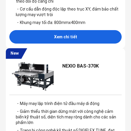
theo dõi độ căng chỉ
・Cơ cấu dẫn động độc lập theo trục XY, đảm bảo chất
lượng may vượt trội
・Khung may tối đa: 800mmx400mm
Xem chi tiết
New
NEXIO BAS-370K
・Máy may lập trình điện tử đầu máy di động
・Giảm thiểu thời gian dừng mát với công nghệ cảm
biến kỹ thuật số, diện tích may rộng dành cho các sản
phẩm lớn
・Trang bị công nghệ kỹ thuật số DIGIFLEX TUNE, đạt