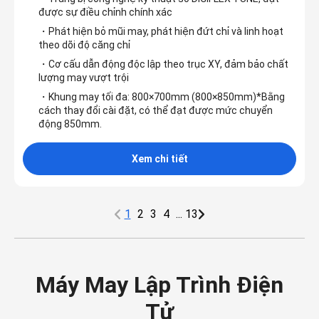
được sự điều chỉnh chính xác
・Phát hiện bỏ mũi may, phát hiện đứt chỉ và linh hoạt
theo dõi độ căng chỉ
・Cơ cấu dẫn động độc lập theo trục XY, đảm bảo chất
lượng may vượt trội
・Khung may tối đa: 800×700mm (800×850mm)*Bằng
cách thay đổi cài đặt, có thể đạt được mức chuyển
động 850mm.
Xem chi tiết
1
2
3
4
...
13
Máy May Lập Trình Điện
Tử