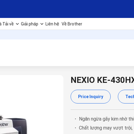
à Tải về
Giải pháp
Liên hệ
Về Brother
NEXIO KE-430H
Price Inquiry
Tech
・ Ngăn ngừa gãy kim nhờ thi
・ Chất lượng may vượt trội, t