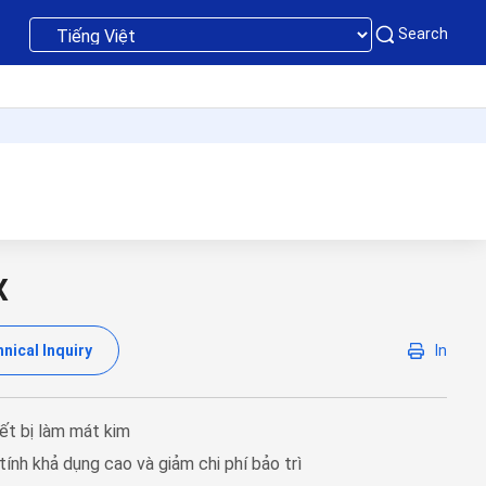
Search
X
nical Inquiry
In
ết bị làm mát kim
ính khả dụng cao và giảm chi phí bảo trì