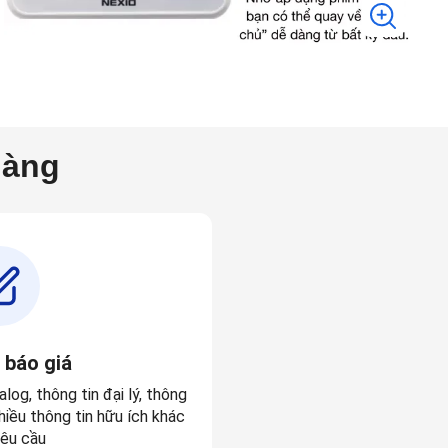
hàng
 báo giá
alog
, thông tin
đại lý
,
thông
iều thông tin hữu ích khác
êu cầu