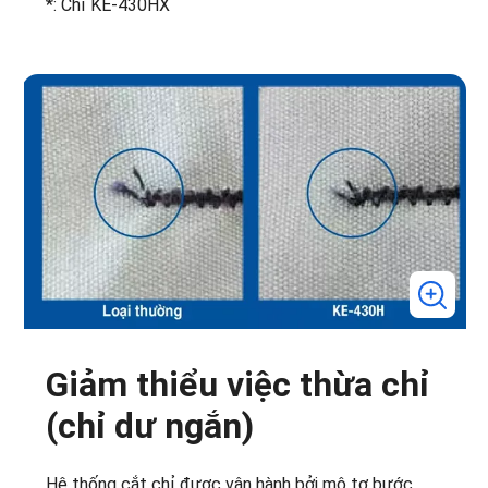
*: Chỉ KE-430HX
Giảm thiểu việc thừa chỉ
(chỉ dư ngắn)
Hệ thống cắt chỉ được vận hành bởi mô tơ bước