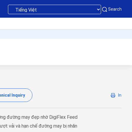
Search
nical Inquiry
In
ợng đường may đẹp nhờ DigiFlex Feed
ượt vải và hạn chế đường may bị nhăn