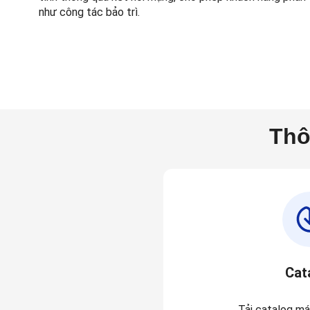
như công tác bảo trì.
Thô
Cat
Tải catalog má