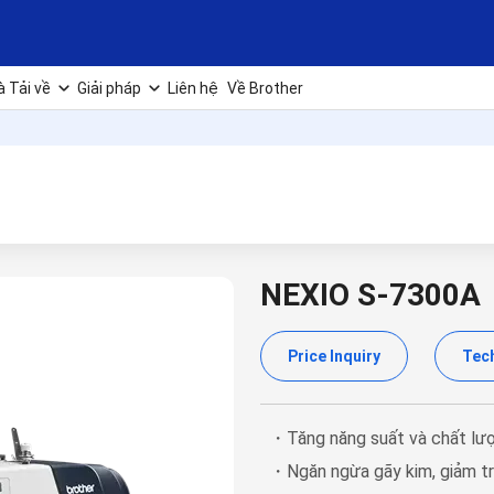
à Tải về
Giải pháp
Liên hệ
Về Brother
NEXIO S-7300A
Price Inquiry
Tech
・Tăng năng suất và chất lư
・Ngăn ngừa gãy kim, giảm tr