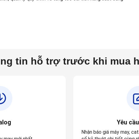
ng tin hỗ trợ trước khi mua 
alog
Yêu cầu
Nhận báo
giá máy may
,
cat
y may mới nhất
số kỹ thuật chi tiết
cùng nh