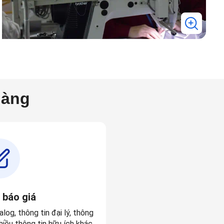
hàng
 báo giá
alog
, thông tin
đại lý
,
thông
iều thông tin hữu ích khác