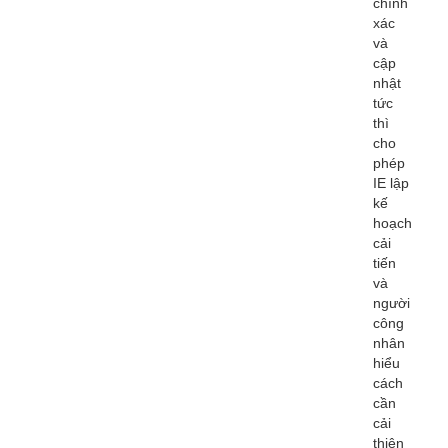
chính
xác
và
cập
nhật
tức
thì
cho
phép
IE lập
kế
hoạch
cải
tiến
và
người
công
nhân
hiểu
cách
cần
cải
thiện