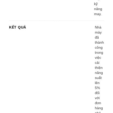
kỹ
năng
may.
KẾT QUẢ
Nhà
máy
đã
thành
công
trong
việc
cải
thiện
năng
suất
lên
5%
đối
với
đơn
hàng
nhỏ