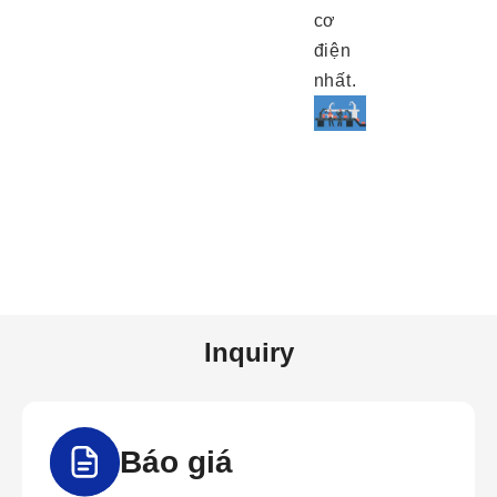
cơ
điện
nhất.
Inquiry
Báo giá