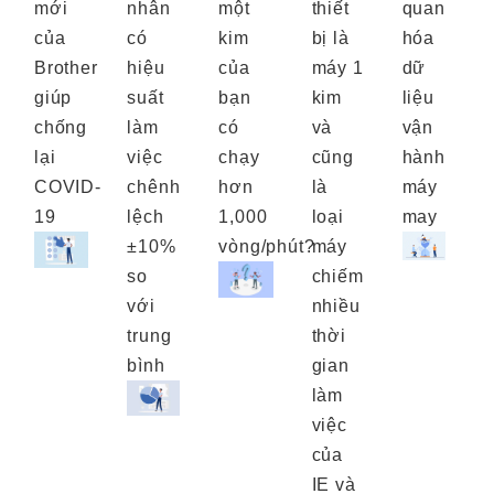
mới
nhân
một
thiết
quan
của
có
kim
bị là
hóa
Brother
hiệu
của
máy 1
dữ
B
giúp
suất
bạn
kim
liệu
g
chống
làm
có
và
vận
lại
việc
chạy
cũng
hành
l
COVID-
chênh
hơn
là
máy
19
lệch
1,000
loại
may
±10%
vòng/phút?
máy
so
chiếm
với
nhiều
trung
thời
bình
gian
làm
việc
của
IE và