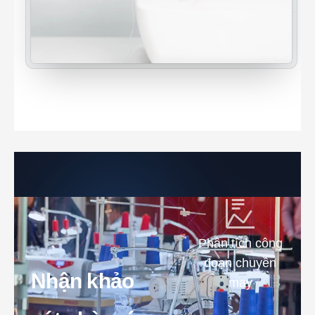
Phân tích công
đoạn chuyền
Nhận khảo
may