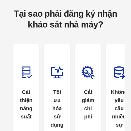
Tại sao phải đăng ký nhận
khảo sát nhà máy?
Cải
Tối
Cắt
Không
thiện
ưu
giảm
yêu
năng
hóa
chi
cầu
suất
sử
phí
nhiều
dụng
sự