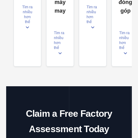
máy
đóng
Tìm ra
Tìm ra
may
góp
nhiều
nhiều
hơn
hơn
thế
thế
Tìm ra
Tìm ra
nhiều
nhiều
hơn
hơn
thế
thế
Claim a Free Factory
Assessment Today