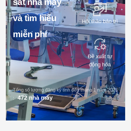
sát nhà máy
và tìm hiểu
Hội thảo bảo trì
miễn phí
Đề xuất tự
động hóa
Tổng số lượng đăng ký tính đến tháng 1 năm 2023
472 nhà máy
: