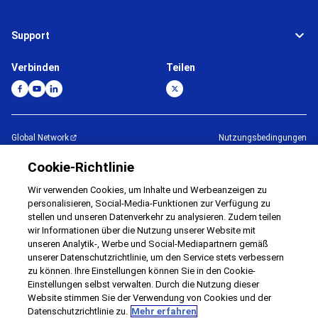
Support
Verbinden
Teilen
Global Network
Nutzungsbedingungen
Datenschutzbestimmungen
Cookie Policy
Cookie-Richtlinie
Kontakt
Sitemap
Wir verwenden Cookies, um Inhalte und Werbeanzeigen zu
Impressum
personalisieren, Social-Media-Funktionen zur Verfügung zu
stellen und unseren Datenverkehr zu analysieren. Zudem teilen
©
1995 -
2026
Brother Internationale Industriemaschinen GmbH All Rights
wir Informationen über die Nutzung unserer Website mit
Reserved.
unseren Analytik-, Werbe und Social-Mediapartnern gemäß
unserer Datenschutzrichtlinie, um den Service stets verbessern
zu können. Ihre Einstellungen können Sie in den Cookie-
Einstellungen selbst verwalten. Durch die Nutzung dieser
Website stimmen Sie der Verwendung von Cookies und der
Datenschutzrichtlinie zu.
Mehr erfahren