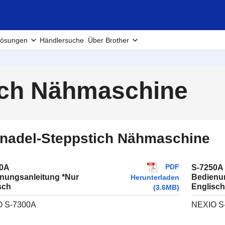
ösungen
Händlersuche
Über Brother
ich Nähmaschine
nadel-Steppstich Nähmaschine
PDF
0A
S-7250A
nungsanleitung *Nur
Bedienu
Herunterladen
sch
Englisch
(3.6MB)
 S-7300A
NEXIO S