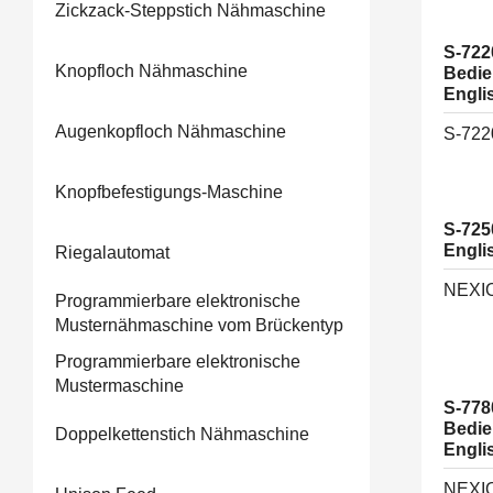
Zickzack-Steppstich Nähmaschine
S-72
Knopfloch Nähmaschine
Bedie
Engli
Augenkopfloch Nähmaschine
S-72
Knopfbefestigungs-Maschine
S-725
Engli
Riegalautomat
NEXIO
Programmierbare elektronische
Musternähmaschine vom Brückentyp
Programmierbare elektronische
Mustermaschine
S-778
Bedie
Doppelkettenstich Nähmaschine
Engli
NEXIO