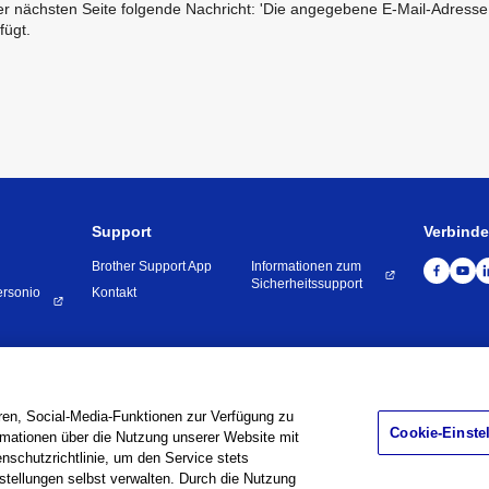
r nächsten Seite folgende Nachricht: 'Die angegebene E-Mail-Adresse ex
fügt.
Support
Verbind
Brother Support App
Informationen zum
Sicherheitssupport
ersonio
Kontakt
ingungen
Datenschutzbestimmungen
Cookie Policy
Konta
en, Social-Media-Funktionen zur Verfügung zu
Cookie-Einste
ormationen über die Nutzung unserer Website mit
©
1995 -
2026
Brother Internationale Industriemaschinen GmbH All Rights Reserve
schutzrichtlinie, um den Service stets
stellungen selbst verwalten. Durch die Nutzung