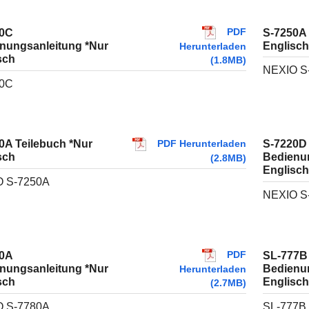
PDF
20C
S-7250A 
nungsanleitung *Nur
Englisch
Herunterladen
sch
(1.8MB)
NEXIO S
20C
PDF Herunterladen
0A Teilebuch *Nur
S-7220D
sch
Bedienu
(2.8MB)
Englisch
 S-7250A
NEXIO S
PDF
0A
SL-777B
nungsanleitung *Nur
Bedienu
Herunterladen
sch
Englisch
(2.7MB)
 S-7780A
SL-777B