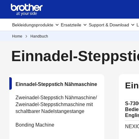
Bekleidungsprodukte
Ersatzteile
Support & Download
L
Home
Handbuch
Einnadel-Steppst
Ein
Einnadel-Steppstich Nähmaschine
Zweinadel-Steppstich Nähmaschine/
S-730
Zweinadel-Steppstichmaschine mit
Bedie
schaltbarer Nadelstangestange
Engli
Bonding Machine
NEXIO