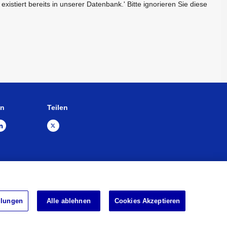
istiert bereits in unserer Datenbank.' Bitte ignorieren Sie diese
en
Teilen
kt
Sitemap
Impressum
llungen
Alle ablehnen
Cookies Akzeptieren
d.