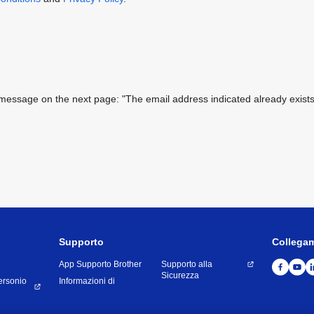
ing message on the next page: "The email address indicated already exi
Supporto
Collega
App Supporto Brother
Supporto alla
Sicurezza
ersonio
Informazioni di