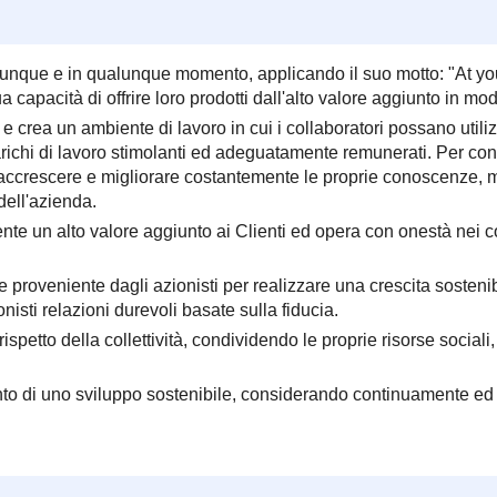
vunque e in qualunque momento, applicando il suo motto: "At your
ua capacità di offrire loro prodotti dall'alto valore aggiunto in m
 e crea un ambiente di lavoro in cui i collaboratori possano utiliz
carichi di lavoro stimolanti ed adeguatamente remunerati. Per contr
da, accrescere e migliorare costantemente le proprie conoscenze,
dell'azienda.
nte un alto valore aggiunto ai Clienti ed opera con onestà nei c
ale proveniente dagli azionisti per realizzare una crescita sost
nisti relazioni durevoli basate sulla fiducia.
etto della collettività, condividendo le proprie risorse sociali, e
o di uno sviluppo sostenibile, considerando continuamente ed in 