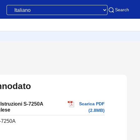
Search
nnodato
Scarica PDF
Istruzioni S-7250A
glese
(2.8MB)
-7250A