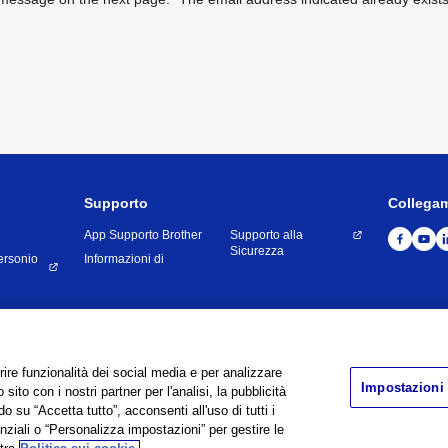
Supporto
Collega
App Supporto Brother
Supporto alla
Sicurezza
ersonio
Informazioni di
Utilizzp
Privacy Policy
Cookie Policy
Contatti
Map
frire funzionalità dei social media e per analizzare
Impostazioni
 sito con i nostri partner per l'analisi, la pubblicità
©
1995 -
2026
Brother Internationale Industriemaschinen GmbH All Rights Reserve
o su “Accetta tutto”, acconsenti all'uso di tutti i
enziali o “Personalizza impostazioni” per gestire le