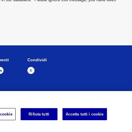
menti
Condividi
pa del sito
Informativa legale
 cookie
Rifiuta tutti
Accetta tutti i cookie
d.