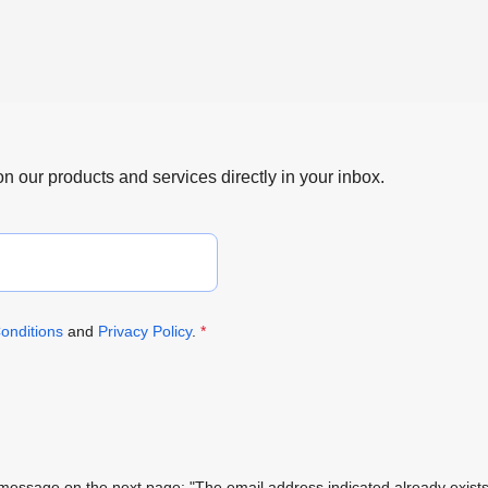
 on our products and services directly in your inbox.
onditions
and
Privacy Policy
.
*
ing message on the next page: "The email address indicated already exi