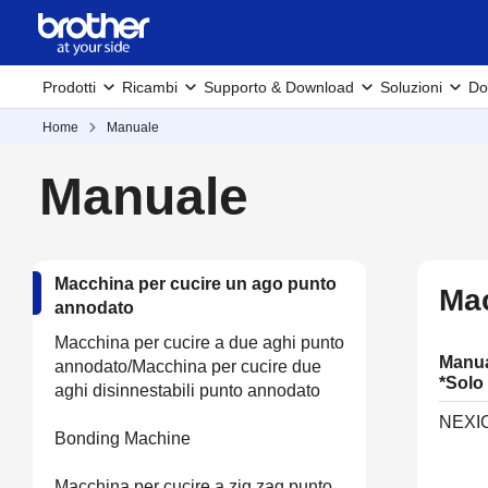
Prodotti
Ricambi
Supporto & Download
Soluzioni
Do
Home
Manuale
Manuale
Macchina per cucire un ago punto
Mac
annodato
Macchina per cucire a due aghi punto
Manua
annodato/Macchina per cucire due
*Solo
aghi disinnestabili punto annodato
NEXIO
Bonding Machine
Macchina per cucire a zig zag punto