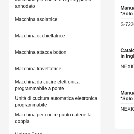
annodato
Manua
*Solo
Macchina asolatrice
S-72
Macchina occhiellatrice
Catal
Macchina attacca bottoni
in Ing
NEXIO
Macchina travettatrice
Macchina da cucire elettronica
programmabile a ponte
Manua
Unità di cucitura automatica elettronica
*Solo
programmabile
NEXIO
Macchina per cucire punto catenella
doppia