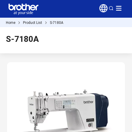
Home
Product List
S-7180A
S-7180A