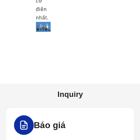
cơ
điện
nhất.
Inquiry
Báo giá