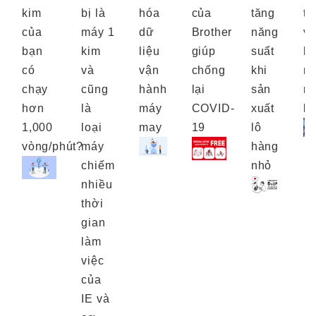
kim
bị là
hóa
của
tăng
tỷ
của
máy 1
dữ
Brother
năng
v
bạn
kim
liệu
giúp
suất
h
có
và
vận
chống
khi
m
chạy
cũng
hành
lại
sản
m
hơn
là
máy
COVID-
xuất
k
1,000
loại
may
19
lô
vòng/phút?
máy
hàng
chiếm
nhỏ
nhiều
thời
gian
làm
việc
của
IE và