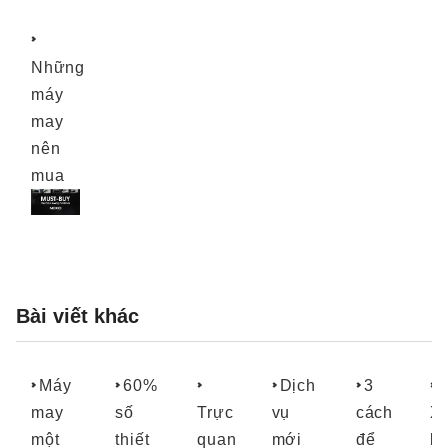
Những
máy
may
nên
mua
Bài viết khác
Máy
60%
Dịch
3
may
số
Trực
vụ
cách
X
một
thiết
quan
mới
để
lo