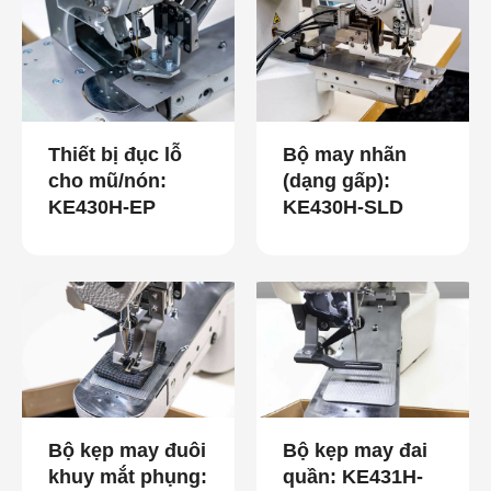
Thiết bị đục lỗ
Bộ may nhãn
cho mũ/nón:
(dạng gấp):
KE430H-EP
KE430H-SLD
Bộ kẹp may đuôi
Bộ kẹp may đai
khuy mắt phụng:
quần: KE431H-