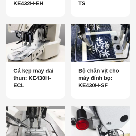
KE432H-EH
TS
Gá kẹp may đai
Bộ chân vịt cho
thun: KE430H-
máy đính bọ:
ECL
KE430H-SF