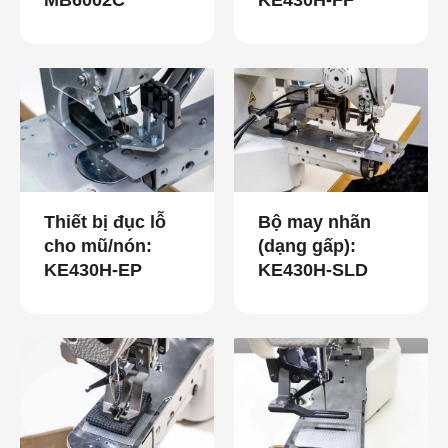
MB6002C
KE430H-FF
Thiết bị đục lỗ
Bộ may nhãn
cho mũ/nón:
(dạng gấp):
KE430H-EP
KE430H-SLD