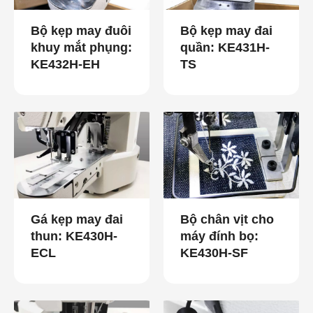
Bộ kẹp may đuôi
Bộ kẹp may đai
khuy mắt phụng:
quần: KE431H-
KE432H-EH
TS
Gá kẹp may đai
Bộ chân vịt cho
thun: KE430H-
máy đính bọ:
ECL
KE430H-SF