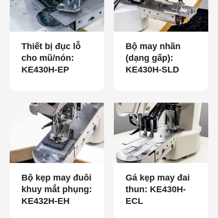
Thiết bị đục lỗ
Bộ may nhãn
cho mũ/nón:
(dạng gấp):
KE430H-EP
KE430H-SLD
Bộ kẹp may đuôi
Gá kẹp may đai
khuy mắt phụng:
thun: KE430H-
KE432H-EH
ECL