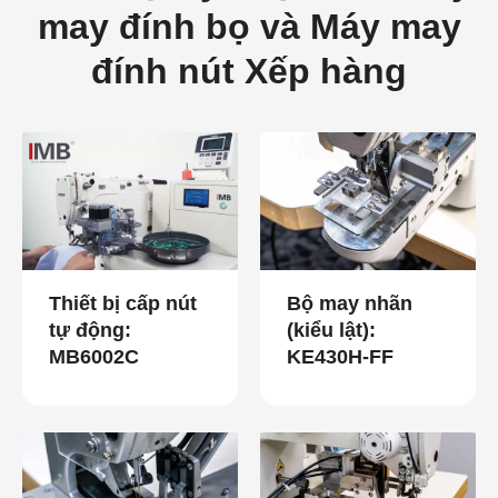
may đính bọ và Máy may
đính nút Xếp hàng
Thiết bị cấp nút
Bộ may nhãn
tự động:
(kiểu lật):
MB6002C
KE430H-FF