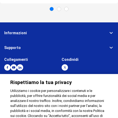
Informazioni
Supporto
Collegamenti
Condividi
Rispettiamo la tua privacy
Global Network
Condizioni di Utilizzp
Utilizziamo i cookie per personalizzare i contenuti e le
Privacy Policy
Cookie Policy
pubblicità, per offrire funzionalità dei social media e per
Contatti
Mappa del sito
analizzare il nostro traffico. Inoltre, condividiamo informazioni
sull'utilizzo del nostro sito con i nostri partner per l'analisi, la
Informativa legale
pubblicità e i social media, in conformità con la nostra Politica
sui cookie. Cliccando su “Accetta tutto”, acconsenti all'uso di
©
1995 -
2026
Brother Internationale Industriemaschinen GmbH All Rights