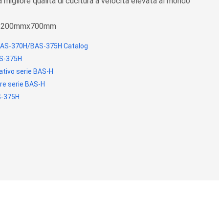
a migliore qualità di cucitura a velocità elevata al mondo
a: 1200mmx700mm
AS-370H/BAS-375H Catalog
AS-375H
ativo serie BAS-H
re serie BAS-H
S-375H