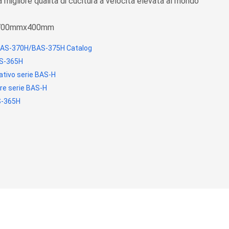
a migliore qualità di cucitura a velocità elevata al mondo
: 700mmx400mm
AS-370H/BAS-375H Catalog
AS-365H
ativo serie BAS-H
re serie BAS-H
S-365H