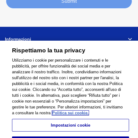
Submit
Informazioni
Rispettiamo la tua privacy
Supporto
Utilizziamo i cookie per personalizzare i contenuti e le
pubblicità, per offrire funzionalità dei social media e per
Collegamenti
Condividi
analizzare il nostro traffico. Inoltre, condividiamo informazioni
sull'utilizzo del nostro sito con i nostri partner per l'analisi, la
pubblicità e i social media, in conformità con la nostra Politica
sui cookie. Cliccando su “Accetta tutto”, acconsenti all'uso di
tutti i cookie. In alternativa, puoi scegliere “Rifiuta tutto” per i
Global Network
Condizioni di Utilizzp
cookie non essenziali o “Personalizza impostazioni” per
gestire le tue preferenze. Per ulteriori informazioni, ti invitiamo
Privacy Policy
Cookie Policy
a consultare la nostra
Politica sui cookie.
Contatti
Mappa del sito
Informativa legale
Impostazioni cookie
©
1995 -
2026
Brother Internationale Industriemaschinen GmbH All Rights