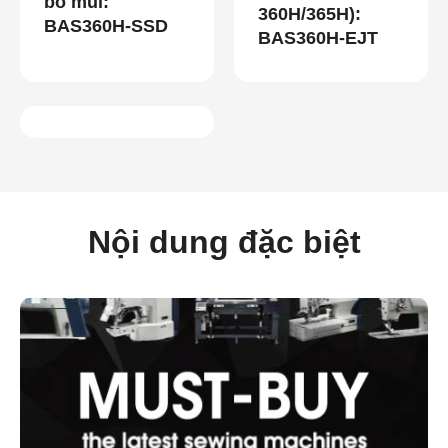
bỏ mũi:
360H/365H):
BAS360H-SSD
BAS360H-EJT
Nội dung đặc biệt