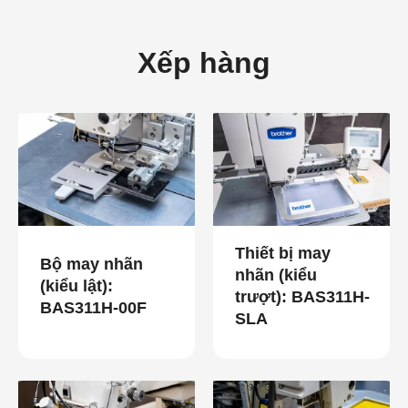
Xếp hàng
Thiết bị may
Bộ may nhãn
nhãn (kiểu
(kiểu lật):
trượt): BAS311H-
BAS311H-00F
SLA