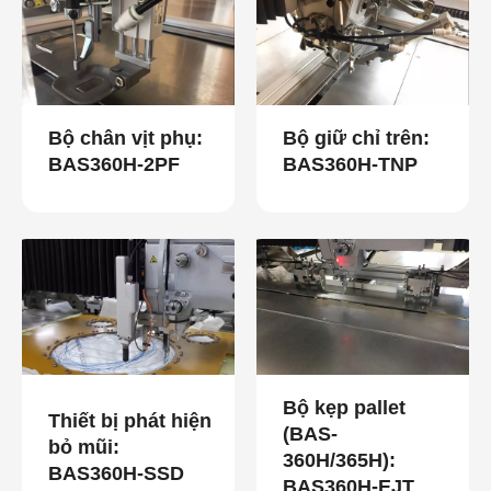
Bộ chân vịt phụ:
Bộ giữ chỉ trên:
BAS360H-2PF
BAS360H-TNP
Bộ kẹp pallet
Thiết bị phát hiện
(BAS-
bỏ mũi:
360H/365H):
BAS360H-SSD
BAS360H-EJT