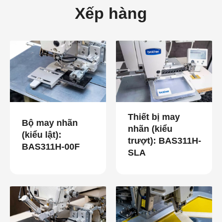
Xếp hàng
Thiết bị may
Bộ may nhãn
nhãn (kiểu
(kiểu lật):
trượt): BAS311H-
BAS311H-00F
SLA