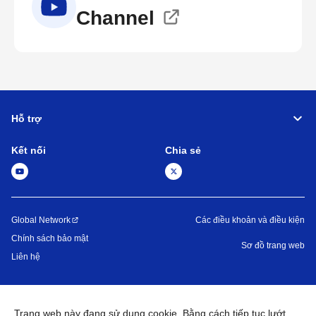
Channel
Hỗ trợ
Kết nối
Chia sẻ
Global Network
Các điều khoản và điều kiện
Chính sách bảo mật
Sơ đồ trang web
Liên hệ
©
1995 -
2026
Brother Machinery (Asia) Ltd. All Rights Reserved.
Trang web này đang sử dụng cookie. Bằng cách tiếp tục lướt