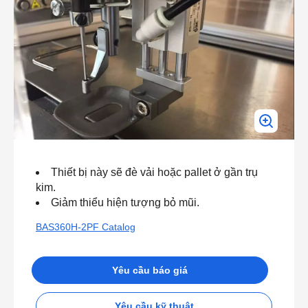
Thiết bị này sẽ đè vải hoặc pallet ở gần trụ
kim.
Giảm thiểu hiện tượng bỏ mũi.
BAS360H-2PF Catalog
Yêu cầu báo giá
Yêu cầu kỹ thuật