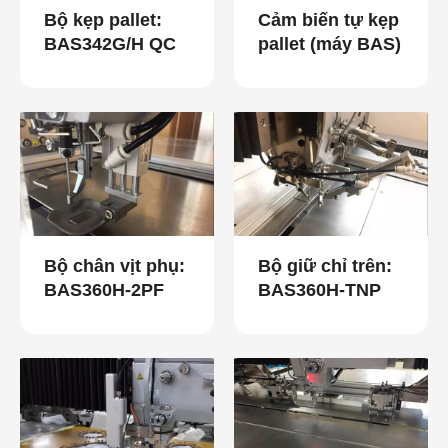
Bộ kẹp pallet:
Cảm biến tự kẹp
BAS342G/H QC
pallet (máy BAS)
Bộ chân vịt phụ:
Bộ giữ chỉ trên:
BAS360H-2PF
BAS360H-TNP