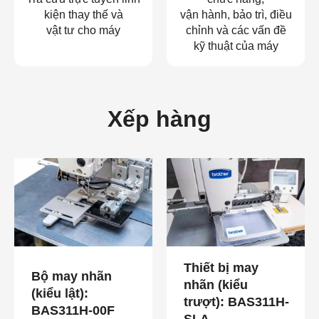
kiện thay thế và
vận hành, bảo trì, điều
vật tư cho máy
chỉnh và các vấn đề
kỹ thuật của máy
Xếp hàng
Thiết bị may
Bộ may nhãn
nhãn (kiểu
(kiểu lật):
trượt): BAS311H-
BAS311H-00F
SLA