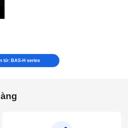
ện tử: BAS-H series
hàng