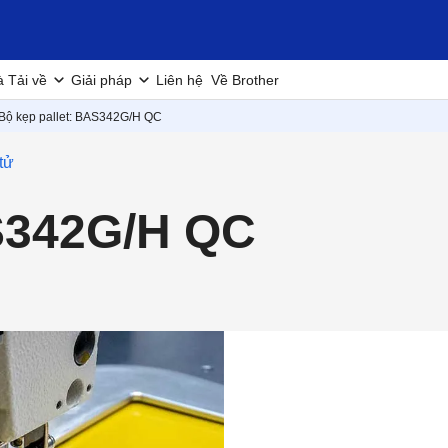
à Tải về
Giải pháp
Liên hệ
Về Brother
Bộ kẹp pallet: BAS342G/H QC
 tử
AS342G/H QC