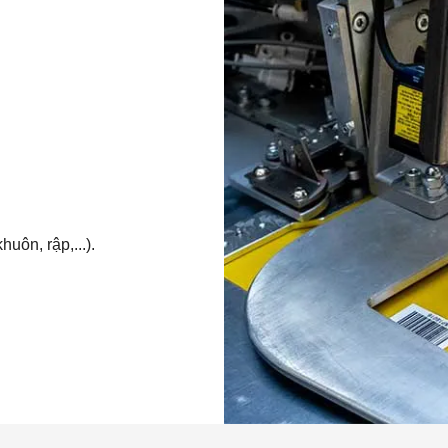
uôn, rập,...).