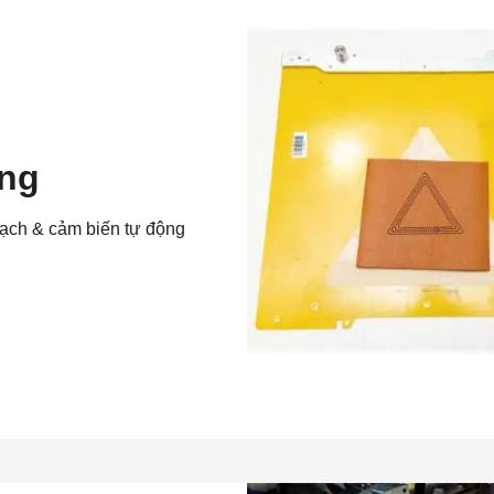
ụng
vạch & cảm biến tự động